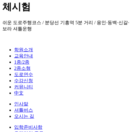
체시험
쉬운 도로주행코스 / 분당선 기흥역 5분 거리 / 용인·동백·신갈·
보라 셔틀운행
학원소개
교육안내
1종/2종
2종소형
도로연수
수강신청
커뮤니티
中文
인사말
셔틀버스
오시는 길
입학준비사항