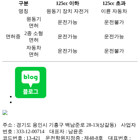
구분
125cc 이하
125cc 초과
명칭
원동기 장치 자전거
이륜 자동차
원동기
운전가능
운전불가
면허
2종 소형
면허증
운전가능
운전가능
면허
자동차
운전가능
운전불가
면허
주소 : 경기도 용인시 기흥구 백남준로 28-13(상갈동) 사업자
번호 : 333-12-00714 대표자 : 남윤준
코드번호 : 13-421 운전학원지정증 : 제48-8호 대표번호 :