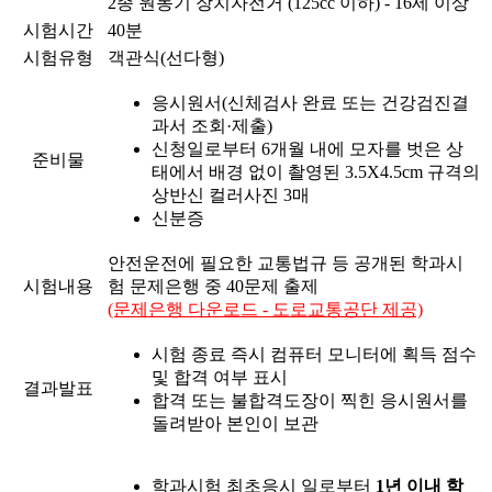
2종 원동기 장치자전거 (125cc 이하) - 16세 이상
시험시간
40분
시험유형
객관식(선다형)
응시원서(신체검사 완료 또는 건강검진결
과서 조회·제출)
신청일로부터 6개월 내에 모자를 벗은 상
준비물
태에서 배경 없이 촬영된 3.5X4.5cm 규격의
상반신 컬러사진 3매
신분증
안전운전에 필요한 교통법규 등 공개된 학과시
시험내용
험 문제은행 중 40문제 출제
(문제은행 다운로드 - 도로교통공단 제공)
시험 종료 즉시 컴퓨터 모니터에 획득 점수
및 합격 여부 표시
결과발표
합격 또는 불합격도장이 찍힌 응시원서를
돌려받아 본인이 보관
학과시험 최초응시 일로부터
1년 이내 학