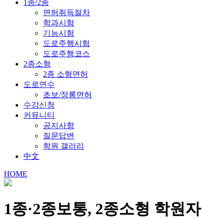
1종/2종
면허취득절차
학과시험
기능시험
도로주행시험
도로주행코스
2종소형
2종 소형면허
도로연수
초보/장롱면허
수강신청
커뮤니티
공지사항
질문답변
학원 갤러리
中文
HOME
1종·2종보통, 2종소형
학원자