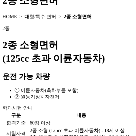
2종 소형면허
HOME >
대형/특수 면허
>
2종 소형면허
2종
2종 소형면허
(125cc 초과 이륜자동차)
운전 가능 차량
① 이륜자동차(측차부를 포함)
② 원동기장치자전거
학과시험 안내
구분
내용
합격기준
60점 이상
2종 소형 (125cc 초과 이륜자동차) - 18세 이상
시험자격