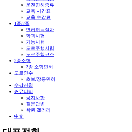
운전면허종류
교육 시간표
교육 수강료
1종/2종
면허취득절차
학과시험
기능시험
도로주행시험
도로주행코스
2종소형
2종 소형면허
도로연수
초보/장롱면허
수강신청
커뮤니티
공지사항
질문답변
학원 갤러리
中文