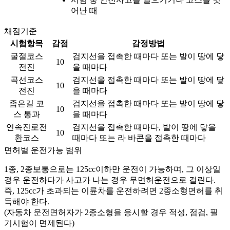
어난 때
채점기준
시험항목
감점
감정방법
굴절코스
검지선을 접촉한 때마다 또는 발이 땅에 닿
10
전진
을 때마다
곡선코스
검지선을 접촉한 때마다 또는 발이 땅에 닿
10
전진
을 때마다
좁은길 코
검지선을 접촉한 때마다 또는 발이 땅에 닿
10
스 통과
을 때마다
연속진로전
검지선을 접촉한 때마다, 발이 땅에 닿을
10
환코스
때마다 또는 라 바콘을 접촉한 때마다
면허별 운전가능 범위
1종, 2종보통으로는 125cc이하만 운전이 가능하며, 그 이상일
경우 운전하다가 사고가 나는 경우 무면허운전으로 걸린다.
즉, 125cc가 초과되는 이륜차를 운전하려면 2종소형면허를 취
득해야 한다.
(자동차 운전면허자가 2종소형을 응시할 경우 적성, 점검, 필
기시험이 면제된다)