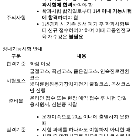
과시험에 합격
하여야 함
학과시험 합격일로부터
1년 이내 기능시험
주의사항
에 합격
하여야 함
1년경과 시 기존 원서 폐기 후 학과시험부
터 신규 접수하여야 하며 이때 교통안전교
육 재수강은
불필요
장내기능시험 안내
구분
내용
합격기준
90점 이상
굴절코스, 곡선코스, 좁은길코스, 연속진로전환
코스
시험코스
※다륜형원동기장치자전거 굴절코스, 곡선코스
만 진행
온라인 접수 또는 현장 예약 접수 후 시험 당일
준비물
응시원서, 신분증 지참
운전미숙으로 20초 이내에 출발하지 못한
때
실격기준
시험 과제를 하나라도 이행하지 아니한 때
시험 중 안전사고를 일으키거나 코스를 벗